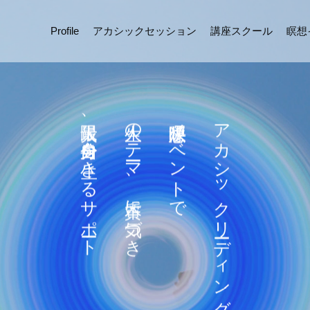
Profile
アカシックセッション
講座スクール
瞑想
最大限、自分自身を生きるサポート
人生のテーマ、本質に気づき
瞑想呼吸法イベントで
アカシックリーディングセッション