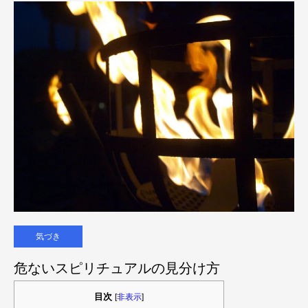
気づき
危ないスピリチュアルの見分け方
目次
[
非表示
]