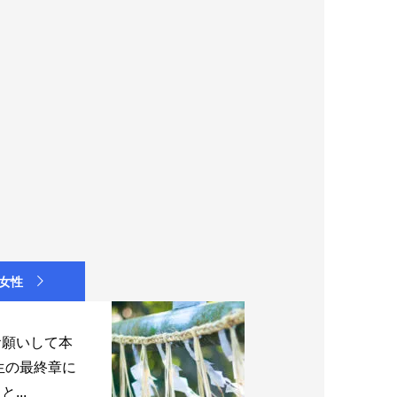
 女性
お願いして本
生の最終章に
...