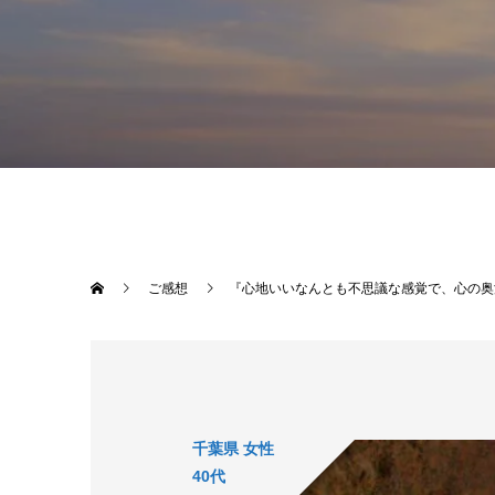
ご感想
『心地いいなんとも不思議な感覚で、心の奥
千葉県 女性
40代