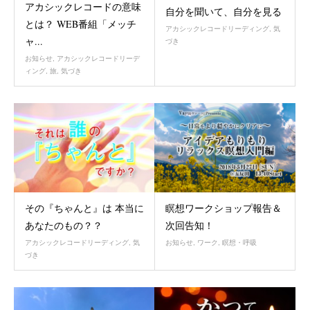
アカシックレコードの意味
自分を聞いて、自分を見る
とは？ WEB番組「メッチ
アカシックレコードリーディング
,
気
ャ...
づき
お知らせ
,
アカシックレコードリーデ
ィング
,
旅
,
気づき
その『ちゃんと』は 本当に
瞑想ワークショップ報告＆
あなたのもの？？
次回告知！
アカシックレコードリーディング
,
気
お知らせ
,
ワーク
,
瞑想・呼吸
づき