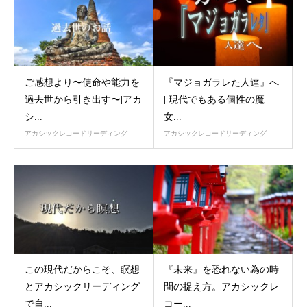
ご感想より〜使命や能力を
『マジョガラレた人達』へ
過去世から引き出す〜|アカ
| 現代でもある個性の魔
シ...
女...
アカシックレコードリーディング
アカシックレコードリーディング
この現代だからこそ、瞑想
『未来』を恐れない為の時
とアカシックリーディング
間の捉え方。アカシックレ
で自...
コー...