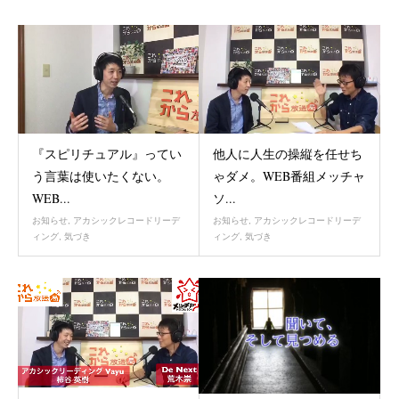
『スピリチュアル』ってい
他人に人生の操縦を任せち
う言葉は使いたくない。
ゃダメ。WEB番組メッチャ
WEB...
ソ...
お知らせ
,
アカシックレコードリーデ
お知らせ
,
アカシックレコードリーデ
ィング
,
気づき
ィング
,
気づき