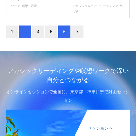
ワーク
,
瞑想・呼吸
アカシックレコードリーディング
,
気
づき
1
…
4
5
6
7
アカシックリーディングや瞑想ワークで深い
自分とつながる
オンラインセッションで全国に。東京都・神奈川県で対面セッシ
ョン
セッションへ